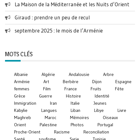
La Maison de la Méditerranée et les Nuits d’Orient
Giraud : prendre un peu de recul
septembre 2025 : le mois de l’Arménie
MOTS CLÉS
Albanie
Algérie
Andalousie
Arbre
Arménie
Art
Berbère
Dijon
Espagne
femmes
Film
France
Fruits
Fête
Grèce
Guerre
Histoire
Identité
Immigration
Iran
Italie
Jeunes
Kabylie
Langues
Liban
Libye
Livre
Maghreb
Maroc
Mémoires
Oiseaux
Orient
Palestine
Photos
Portugal
Proche-Orient
Racisme
Reconciliation
Santé
soufisme
Syrie
Tunisie