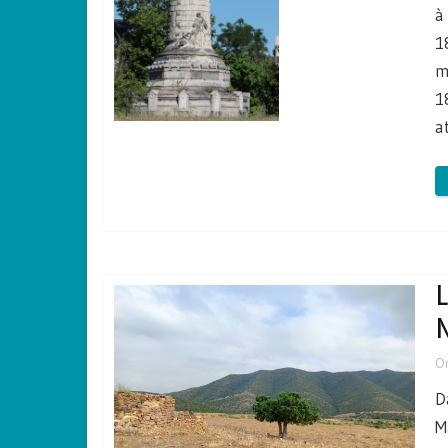
à
1
m
1
a
L
N
O
D
M