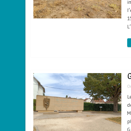
i
l
1
L
G
O
L
d
M
p
G