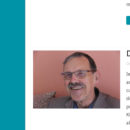
m
D
O
J
a
c
d
p
K
a