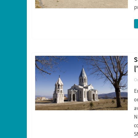
p
s
l
O
E
o
a
N
c
S