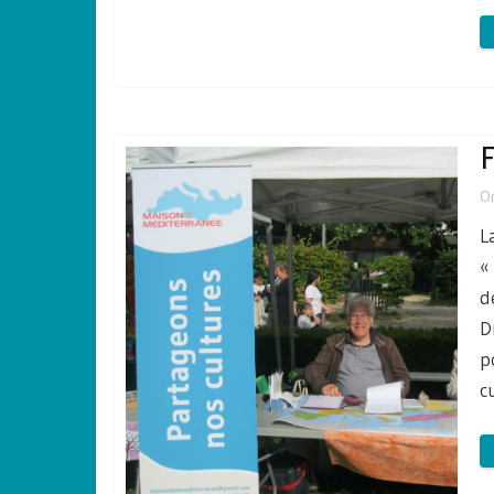
F
O
L
«
d
D
p
c