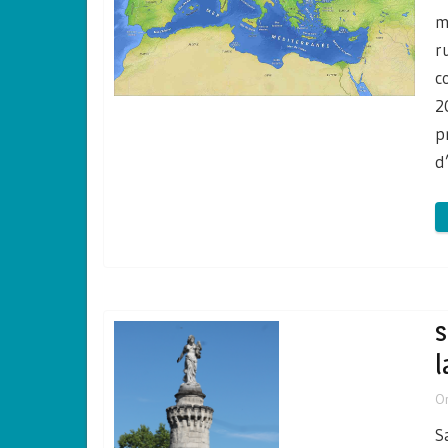
m
r
c
2
p
d
s
l
O
S