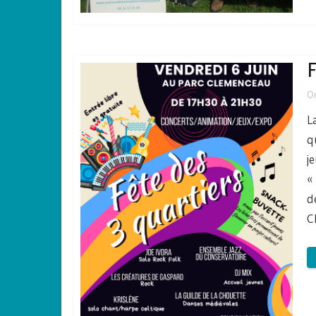
F
O
L
q
j
«
d
C