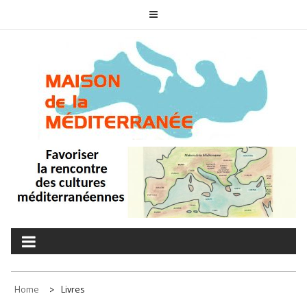
Skip
to
content
MAISON DE LA
associons nos cultures
MÉDITERRANÉE
Home
Livres