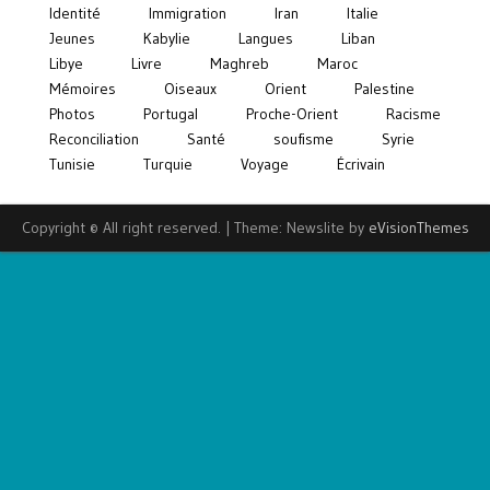
Identité
Immigration
Iran
Italie
Jeunes
Kabylie
Langues
Liban
Libye
Livre
Maghreb
Maroc
Mémoires
Oiseaux
Orient
Palestine
Photos
Portugal
Proche-Orient
Racisme
Reconciliation
Santé
soufisme
Syrie
Tunisie
Turquie
Voyage
Écrivain
Copyright © All right reserved.
|
Theme: Newslite by
eVisionThemes