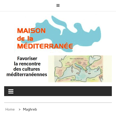
Skip
to
content
MAISON DE LA
associons nos cultures
MÉDITERRANÉE
Home
Maghreb