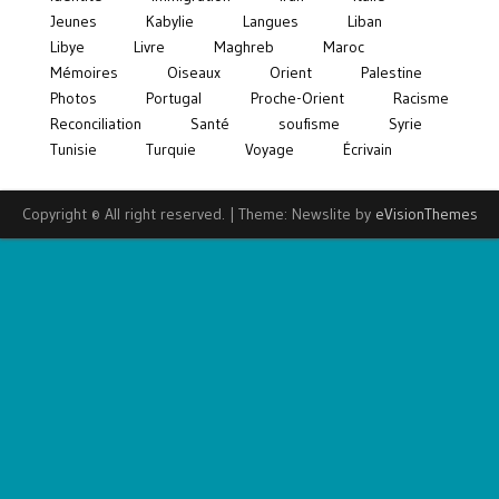
Jeunes
Kabylie
Langues
Liban
Libye
Livre
Maghreb
Maroc
Mémoires
Oiseaux
Orient
Palestine
Photos
Portugal
Proche-Orient
Racisme
Reconciliation
Santé
soufisme
Syrie
Tunisie
Turquie
Voyage
Écrivain
Copyright © All right reserved.
|
Theme: Newslite by
eVisionThemes