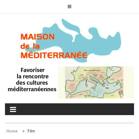
Skip
to
content
MAISON DE LA
associons nos cultures
MÉDITERRANÉE
Home
Film