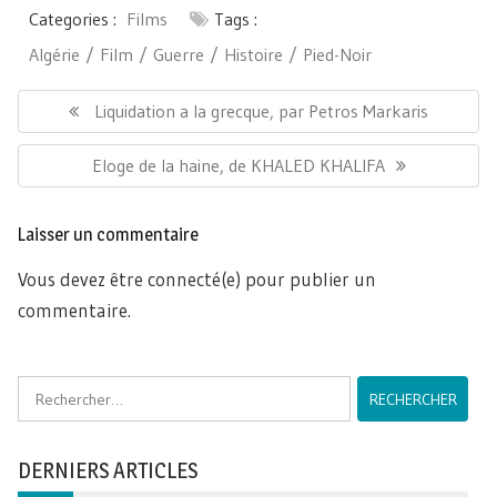
Categories :
Films
Tags :
Algérie
Film
Guerre
Histoire
Pied-Noir
Navigation
de
Previous
Liquidation a la grecque, par Petros Markaris
l’article
post:
Next
Eloge de la haine, de KHALED KHALIFA
post:
Laisser un commentaire
Vous devez être connecté(e) pour publier un
commentaire.
Rechercher :
DERNIERS ARTICLES