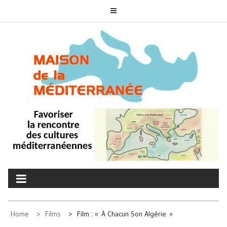
Skip
to
content
MAISON DE LA
associons nos cultures
MÉDITERRANÉE
Home
Films
Film : « À Chacun Son Algérie »