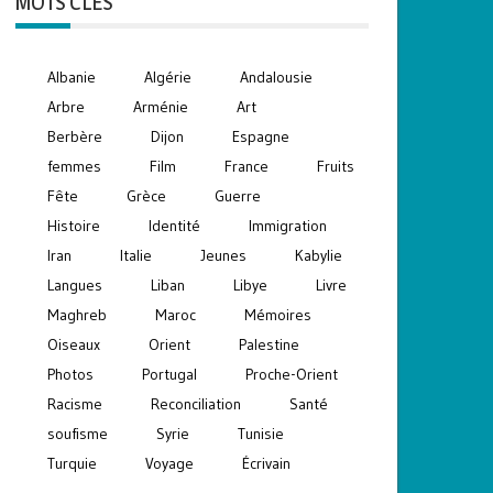
MOTS CLÉS
Albanie
Algérie
Andalousie
Arbre
Arménie
Art
Berbère
Dijon
Espagne
femmes
Film
France
Fruits
Fête
Grèce
Guerre
Histoire
Identité
Immigration
Iran
Italie
Jeunes
Kabylie
Langues
Liban
Libye
Livre
Maghreb
Maroc
Mémoires
Oiseaux
Orient
Palestine
Photos
Portugal
Proche-Orient
Racisme
Reconciliation
Santé
soufisme
Syrie
Tunisie
Turquie
Voyage
Écrivain