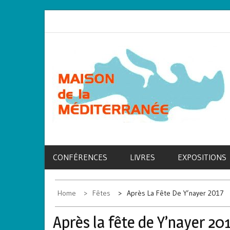
Skip
to
content
MAISON DE LA
associons nos cultures
MÉDITERRANÉE
CONFÉRENCES
LIVRES
EXPOSITIONS
Home
Fêtes
Après La Fête De Y’nayer 2017
Après la fête de Y’nayer 20