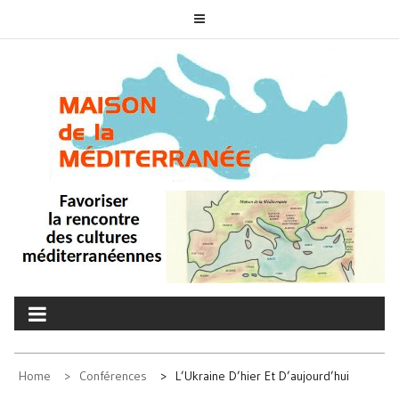
Skip
to
content
MAISON DE LA
associons nos cultures
MÉDITERRANÉE
Home
Conférences
L’Ukraine D’hier Et D’aujourd’hui