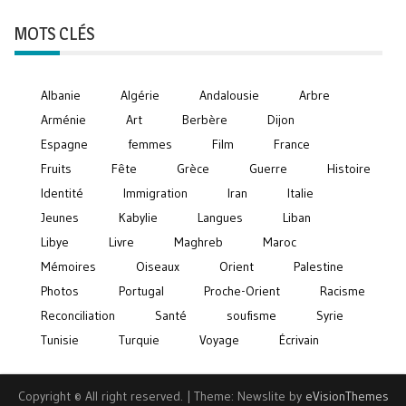
MOTS CLÉS
Albanie
Algérie
Andalousie
Arbre
Arménie
Art
Berbère
Dijon
Espagne
femmes
Film
France
Fruits
Fête
Grèce
Guerre
Histoire
Identité
Immigration
Iran
Italie
Jeunes
Kabylie
Langues
Liban
Libye
Livre
Maghreb
Maroc
Mémoires
Oiseaux
Orient
Palestine
Photos
Portugal
Proche-Orient
Racisme
Reconciliation
Santé
soufisme
Syrie
Tunisie
Turquie
Voyage
Écrivain
Copyright © All right reserved.
|
Theme: Newslite by
eVisionThemes