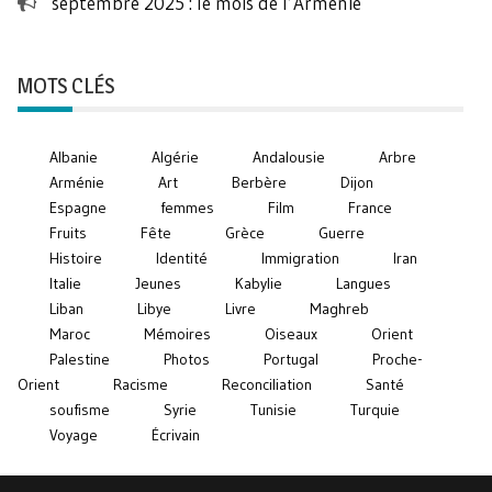
septembre 2025 : le mois de l’Arménie
MOTS CLÉS
Albanie
Algérie
Andalousie
Arbre
Arménie
Art
Berbère
Dijon
Espagne
femmes
Film
France
Fruits
Fête
Grèce
Guerre
Histoire
Identité
Immigration
Iran
Italie
Jeunes
Kabylie
Langues
Liban
Libye
Livre
Maghreb
Maroc
Mémoires
Oiseaux
Orient
Palestine
Photos
Portugal
Proche-
Orient
Racisme
Reconciliation
Santé
soufisme
Syrie
Tunisie
Turquie
Voyage
Écrivain