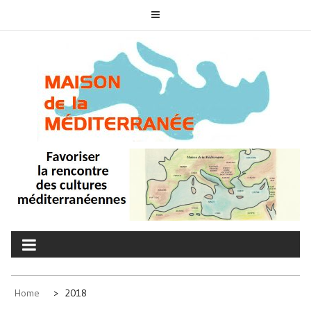
Skip
to
content
MAISON DE LA
associons nos cultures
MÉDITERRANÉE
Home
2018