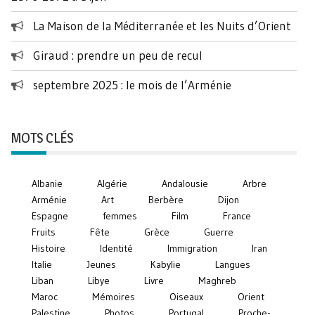
La Maison de la Méditerranée et les Nuits d’Orient
Giraud : prendre un peu de recul
septembre 2025 : le mois de l’Arménie
MOTS CLÉS
Albanie
Algérie
Andalousie
Arbre
Arménie
Art
Berbère
Dijon
Espagne
femmes
Film
France
Fruits
Fête
Grèce
Guerre
Histoire
Identité
Immigration
Iran
Italie
Jeunes
Kabylie
Langues
Liban
Libye
Livre
Maghreb
Maroc
Mémoires
Oiseaux
Orient
Palestine
Photos
Portugal
Proche-