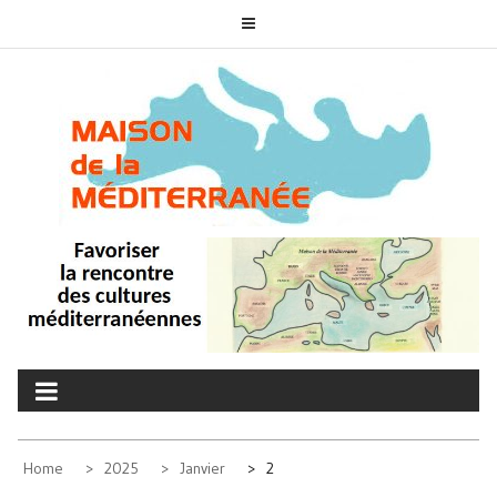
Skip
to
content
MAISON DE LA
associons nos cultures
MÉDITERRANÉE
Home
2025
Janvier
2