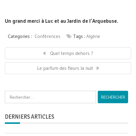
Un grand merci à Luc et au Jardin de l’Arquebuse.
Categories :
Conférences
Tags :
Algérie
Navigation
de
Previous
Quel temps dehors ?
l’article
post:
Next
Le parfum des fleurs la nuit
post:
Rechercher :
DERNIERS ARTICLES