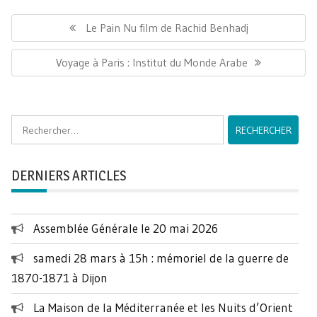
Navigation
de
Previous
Le Pain Nu film de Rachid Benhadj
l’article
post:
Next
Voyage à Paris : Institut du Monde Arabe
post:
Rechercher :
DERNIERS ARTICLES
Assemblée Générale le 20 mai 2026
samedi 28 mars à 15h : mémoriel de la guerre de
1870-1871 à Dijon
La Maison de la Méditerranée et les Nuits d’Orient