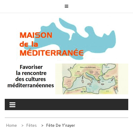
Skip
to
content
MAISON DE LA
associons nos cultures
MÉDITERRANÉE
Home
Fêtes
Fête De Y’nayer